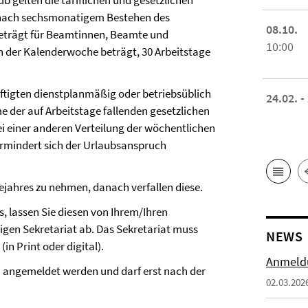
 gelten die tariflichen und gesetzlichen
g nach sechsmonatigem Bestehen des
08.10.
 beträgt für Beamtinnen, Beamte und
10:00
in der Kalenderwoche beträgt, 30 Arbeitstage
äftigten dienstplanmäßig oder betriebsüblich
24.02. -
e der auf Arbeitstage fallenden gesetzlichen
Bei einer anderen Verteilung der wöchentlichen
vermindert sich der Urlaubsanspruch
ejahres zu nehmen, danach verfallen diese.
s, lassen Sie diesen von Ihrem/Ihren
gen Sekretariat ab. Das Sekretariat muss
NEWS
in Print oder digital).
Anmeldu
) angemeldet werden und darf erst nach der
02.03.202