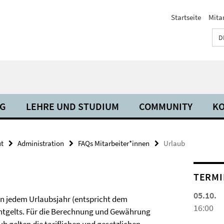
Startseite
Mita
D
NG
LEHRE UND STUDIUM
COMMUNITY
KO
ut
Administration
FAQs Mitarbeiter*innen
Urlaub
TERMI
05.10.
 in jedem Urlaubsjahr (entspricht dem
16:00
Entgelts. Für die Berechnung und Gewährung