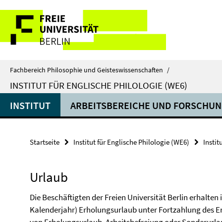
Springe
Service-
direkt
zu
Navigation
Inhalt
Fachbereich Philosophie und Geisteswissenschaften
/
INSTITUT FÜR ENGLISCHE PHILOLOGIE (WE6)
INSTITUT
ARBEITSBEREICHE UND FORSCHU
Startseite
Institut für Englische Philologie (WE6)
Instit
Urlaub
Die Beschäftigten der Freien Universität Berlin erhalten
Kalenderjahr) Erholungsurlaub unter Fortzahlung des 