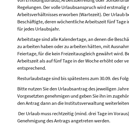
von Erholungsurlaub, Arbeitsbefreiung oder Sonderurlaub
Regelungen. Der volle Urlaubsanspruch wird erstmali
Arbeitsverhältnisses erworben (Wartezeit). Der Urlaub
Beschäftigte, deren wöchentliche Arbeitszeit fünf Tage 
für jedes Urlaubsjahr.
Arbeitstage sind alle Kalendertage, an denen die Besch
zu arbeiten haben oder zu arbeiten hätten, mit Ausnahm
Feiertage, für die kein Freizeitausgleich gewährt wird. 
Arbeitszeit als auf fünf Tage in der Woche erhöht oder 
entsprechend.
Resturlaubstage sind bis spätestens zum 30.09. des Folg
Bitte nutzen Sie den Urlaubsantrag des jeweiligen Jahre
Vorgesetzten genehmigen und geben Sie ihn im zugehöri
den Antrag dann an die Institutsverwaltung weiterleiten (
Der Urlaub muss rechtzeitig (mind. drei Tage im Voraus
Genehmigung des Antrags angetreten werden.