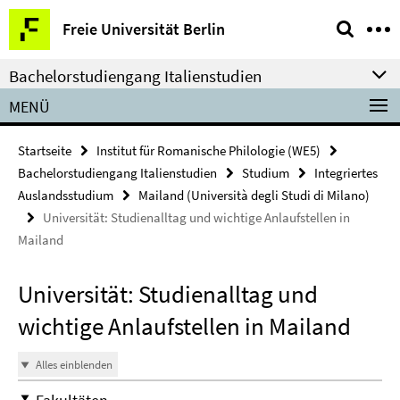
Springe
Service-
Freie Universität Berlin
direkt
Navigation
zu
Bachelorstudiengang Italienstudien
Inhalt
MENÜ
Startseite
Institut für Romanische Philologie (WE5)
Bachelorstudiengang Italienstudien
Studium
Integriertes
Auslandsstudium
Mailand (Università degli Studi di Milano)
Universität: Studienalltag und wichtige Anlaufstellen in
Mailand
Universität: Studienalltag und
wichtige Anlaufstellen in Mailand
Alles einblenden