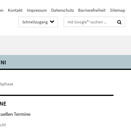
en
Kontakt
Impressum
Datenschutz
Barrierefreiheit
Sitemap
Suchbegriffe
Schnellzugang
NI
dsphase
NE
tuellen Termine
icht