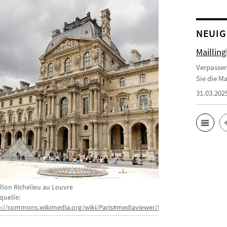
NEUIG
Maillin
Verpassen
Sie die Ma
31.03.202
illon Richelieu au Louvre
quelle:
p://commons.wikimedia.org/wiki/Paris#mediaviewer/File:Pavillon_Richelie