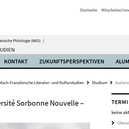
Startseite
Mitarbeiter/inn
anische Philologie (WE5)
/
TUDIEN
KONTAKT
ZUKUNFTSPERSPEKTIVEN
ALUM
tsch-Französische Literatur- und Kulturstudien
Studium
Auslan
ersité Sorbonne Nouvelle –
TERMI
keine ak
Übers