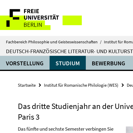
Springe
Service-
direkt
zu
Navigation
Inhalt
Fachbereich Philosophie und Geisteswissenschaften
/
Institut für Rom
DEUTSCH-FRANZÖSISCHE LITERATUR- UND KULTURS
VORSTELLUNG
STUDIUM
BEWERBUNG
Startseite
Institut für Romanische Philologie (WE5)
Deu
Das dritte Studienjahr an der Univ
Paris 3
Das fünfte und sechste Semester verbingen Sie