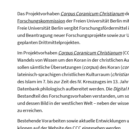
Das Projektvorhaben
Corpus Coranicum Christianum
de
Forschungskommission
der Freien Universität Berlin mi
Freie Universität Berlin vergibt Forschungsfördermittel 
und Beantragung neuer Forschungsprojekte sowie zur U
geplanten Drittmittelprojekten.
Im Projektvorhaben
Corpus Coranicum Christianum
(CC
Wandels von Wissen um den Koran in der christlichen A
sollen sämtliche Übersetzungen (
corpus
) des Koran (
co
lateinisch-sprachigen christlichen Kulturraum (
christi
des Islam im 7. bis zur Zeit des IV. Kreuzzuges im 13. Ja
Datenbank philologisch aufbereitet werden. Die
Digital
Bestandteil des Forschungsvorhaben verstanden, um so 
und dessen Bild in der westlichen Welt – neben der wisse
zu erreichen.
Bestehende Vorarbeiten sowie aktuelle Entwicklungen u
können auf der
Website des CCC
eingesehen werden.