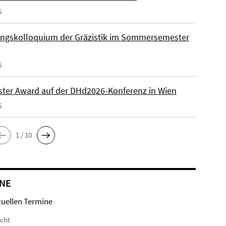
6
ngskolloquium der Gräzistik im Sommersemester
6
ster Award auf der DHd2026-Konferenz in Wien
6
1 / 10
NE
tuellen Termine
icht