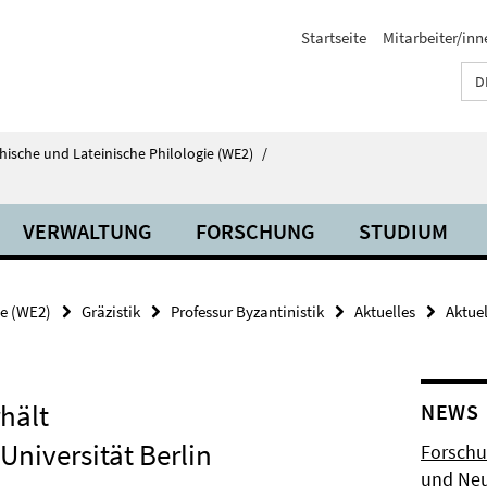
Startseite
Mitarbeiter/inn
D
echische und Lateinische Philologie (WE2)
/
VERWALTUNG
FORSCHUNG
STUDIUM
ie (WE2)
Gräzistik
Professur Byzantinistik
Aktuelles
Aktuel
hält
NEWS
 Universität Berlin
Forschu
und Neu