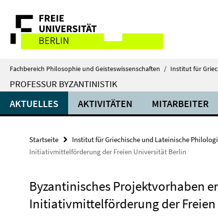
Springe
Service-
direkt
zu
Navigation
Inhalt
Fachbereich Philosophie und Geisteswissenschaften
/
Institut für Gri
PROFESSUR BYZANTINISTIK
AKTUELLES
AKTIVITÄTEN
MITARBEITER
Startseite
Institut für Griechische und Lateinische Philolog
Initiativmittelförderung der Freien Universität Berlin
Byzantinisches Projektvorhaben er
Initiativmittelförderung der Freien