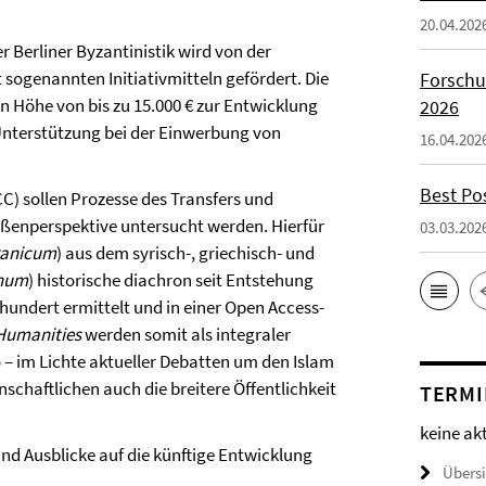
20.04.202
r Berliner Byzantinistik wird von der
t sogenannten Initiativmitteln gefördert. Die
Forschu
in Höhe von bis zu 15.000 € zur Entwicklung
2026
nterstützung bei der Einwerbung von
16.04.202
Best Po
C) sollen Prozesse des Transfers und
ußenperspektive untersucht werden. Hierfür
03.03.202
ranicum
) aus dem syrisch-, griechisch- und
anum
) historische diachron seit Entstehung
hrhundert ermittelt und in einer Open Access-
 Humanities
werden somit als integraler
– im Lichte aktueller Debatten um den Islam
nschaftlichen auch die breitere Öffentlichkeit
TERMI
keine ak
nd Ausblicke auf die künftige Entwicklung
Übers