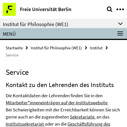
Springe
Service-
Freie Universität Berlin
direkt
Navigation
zu
Institut für Philosophie (WE1)
Inhalt
MENÜ
Startseite
Institut für Philosophie (WE1)
Institut
Service
Service
Kontakt zu den Lehrenden des Instituts
Die Kontaktdaten der Lehrenden finden Sie in den
Mitarbeiter*inneneinträgen auf der Institutswebsite
.
Bei Schwierigkeiten mit der Erreichbarkeit können Sie sich
gerne auch an die zugeordneten
Sekretariate
, an das
Institutssekretariat
oder an die
Geschäftsführung des