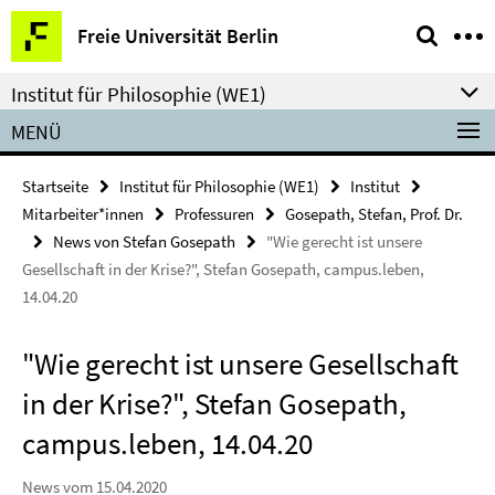
Springe
Service-
Freie Universität Berlin
direkt
Navigation
zu
Institut für Philosophie (WE1)
Inhalt
MENÜ
Startseite
Institut für Philosophie (WE1)
Institut
Mitarbeiter*innen
Professuren
Gosepath, Stefan, Prof. Dr.
News von Stefan Gosepath
"Wie gerecht ist unsere
Gesellschaft in der Krise?", Stefan Gosepath, campus.leben,
14.04.20
"Wie gerecht ist unsere Gesellschaft
in der Krise?", Stefan Gosepath,
campus.leben, 14.04.20
News vom 15.04.2020