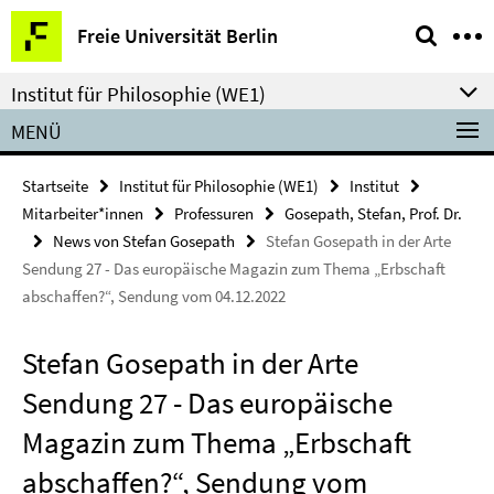
Springe
Service-
Freie Universität Berlin
direkt
Navigation
zu
Institut für Philosophie (WE1)
Inhalt
MENÜ
Startseite
Institut für Philosophie (WE1)
Institut
Mitarbeiter*innen
Professuren
Gosepath, Stefan, Prof. Dr.
News von Stefan Gosepath
Stefan Gosepath in der Arte
Sendung 27 - Das europäische Magazin zum Thema „Erbschaft
abschaffen?“, Sendung vom 04.12.2022
Stefan Gosepath in der Arte
Sendung 27 - Das europäische
Magazin zum Thema „Erbschaft
abschaffen?“, Sendung vom