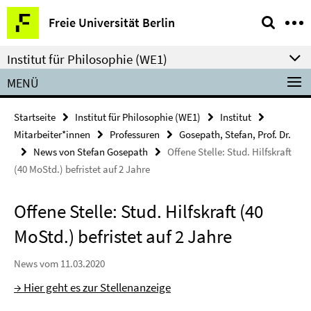
Springe
Service-
Freie Universität Berlin
direkt
Navigation
zu
Institut für Philosophie (WE1)
Inhalt
MENÜ
Startseite
Institut für Philosophie (WE1)
Institut
Mitarbeiter*innen
Professuren
Gosepath, Stefan, Prof. Dr.
News von Stefan Gosepath
Offene Stelle: Stud. Hilfskraft
(40 MoStd.) befristet auf 2 Jahre
Offene Stelle: Stud. Hilfskraft (40
MoStd.) befristet auf 2 Jahre
News vom 11.03.2020
→ Hier geht es zur Stellenanzeige