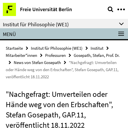
Springe
Service-
Freie Universität Berlin
direkt
Navigation
zu
Institut für Philosophie (WE1)
Inhalt
MENÜ
Startseite
Institut für Philosophie (WE1)
Institut
Mitarbeiter*innen
Professuren
Gosepath, Stefan, Prof. Dr.
News von Stefan Gosepath
"Nachgefragt: Umverteilen
oder Hände weg von den Erbschaften", Stefan Gosepath, GAP.11,
veröffentlicht 18.11.2022
"Nachgefragt: Umverteilen oder
Hände weg von den Erbschaften",
Stefan Gosepath, GAP.11,
veröffentlicht 18.11.2022