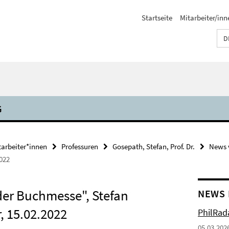
Startseite
Mitarbeiter/inn
D
G
tarbeiter*innen
Professuren
Gosepath, Stefan, Prof. Dr.
News 
022
der Buchmesse", Stefan
NEWS 
, 15.02.2022
PhilRada
05.03.202