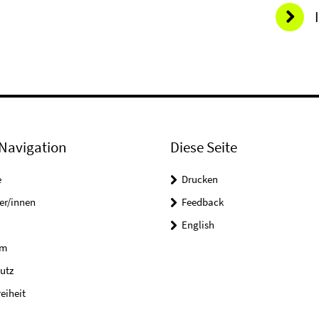
Navigation
Diese Seite
e
Drucken
er/innen
Feedback
English
um
utz
reiheit