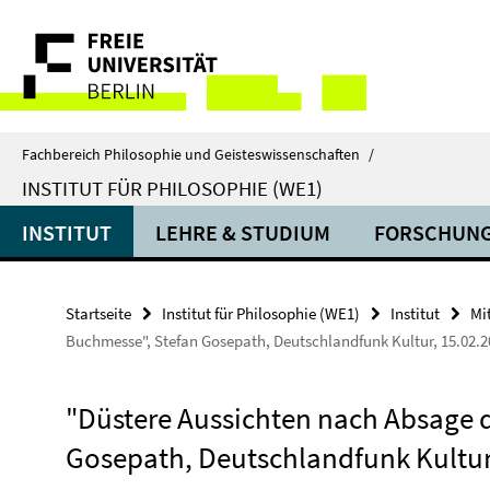
Springe
Service-
direkt
zu
Navigation
Inhalt
Fachbereich Philosophie und Geisteswissenschaften
/
INSTITUT FÜR PHILOSOPHIE (WE1)
INSTITUT
LEHRE & STUDIUM
FORSCHUN
Startseite
Institut für Philosophie (WE1)
Institut
Mi
Buchmesse", Stefan Gosepath, Deutschlandfunk Kultur, 15.02.2
"Düstere Aussichten nach Absage 
Gosepath, Deutschlandfunk Kultur