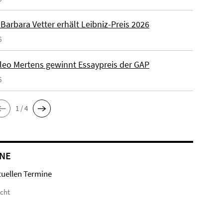
. Barbara Vetter erhält Leibniz-Preis 2026
6
Kleo Mertens gewinnt Essaypreis der GAP
6
1 / 4
NE
tuellen Termine
icht