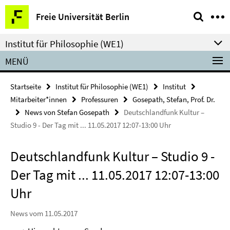
Springe
Service-
Freie Universität Berlin
direkt
Navigation
zu
Institut für Philosophie (WE1)
Inhalt
MENÜ
Startseite
Institut für Philosophie (WE1)
Institut
Mitarbeiter*innen
Professuren
Gosepath, Stefan, Prof. Dr.
News von Stefan Gosepath
Deutschlandfunk Kultur –
Studio 9 - Der Tag mit ... 11.05.2017 12:07-13:00 Uhr
Deutschlandfunk Kultur – Studio 9 -
Der Tag mit ... 11.05.2017 12:07-13:00
Uhr
News vom 11.05.2017