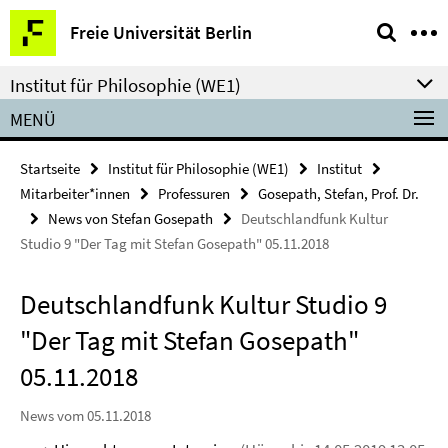
Springe
Service-
Freie Universität Berlin
direkt
Navigation
zu
Institut für Philosophie (WE1)
Inhalt
MENÜ
Startseite
Institut für Philosophie (WE1)
Institut
Mitarbeiter*innen
Professuren
Gosepath, Stefan, Prof. Dr.
News von Stefan Gosepath
Deutschlandfunk Kultur
Studio 9 "Der Tag mit Stefan Gosepath" 05.11.2018
Deutschlandfunk Kultur Studio 9
"Der Tag mit Stefan Gosepath"
05.11.2018
News vom 05.11.2018