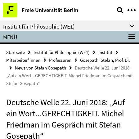
Springe
Service-
Freie Universität Berlin
direkt
Navigation
zu
Institut für Philosophie (WE1)
Inhalt
MENÜ
Startseite
Institut für Philosophie (WE1)
Institut
Mitarbeiter*innen
Professuren
Gosepath, Stefan, Prof. Dr.
News von Stefan Gosepath
Deutsche Welle 22. Juni 2018:
„Auf ein Wort...GERECHTIGKEIT. Michel Friedman im Gespräch mit
Stefan Gosepath“
Deutsche Welle 22. Juni 2018: „Auf
ein Wort...GERECHTIGKEIT. Michel
Friedman im Gespräch mit Stefan
Gosepath“