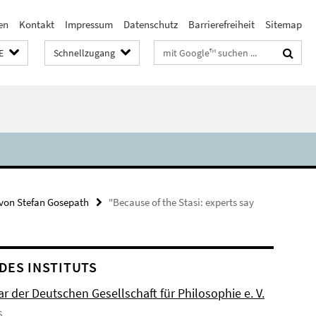
en
Kontakt
Impressum
Datenschutz
Barrierefreiheit
Sitemap
Suchbegriffe
E
Schnellzugang
von Stefan Gosepath
"Because of the Stasi: experts say
DES INSTITUTS
r der Deutschen Gesellschaft für Philosophie e. V.
6