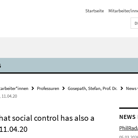
Startseite
Mitarbeiter/inn
D
G
tarbeiter*innen
Professuren
Gosepath, Stefan, Prof. Dr.
News 
, 11.04.20
hat social control has also a
NEWS 
11.04.20
PhilRada
05.03.202