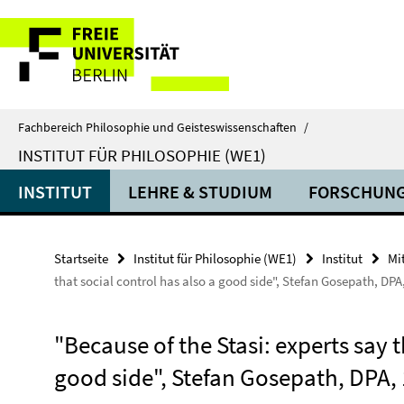
Springe
Service-
direkt
zu
Navigation
Inhalt
Fachbereich Philosophie und Geisteswissenschaften
/
INSTITUT FÜR PHILOSOPHIE (WE1)
INSTITUT
LEHRE & STUDIUM
FORSCHUN
Startseite
Institut für Philosophie (WE1)
Institut
Mi
that social control has also a good side", Stefan Gosepath, DPA
"Because of the Stasi: experts say t
good side", Stefan Gosepath, DPA, 