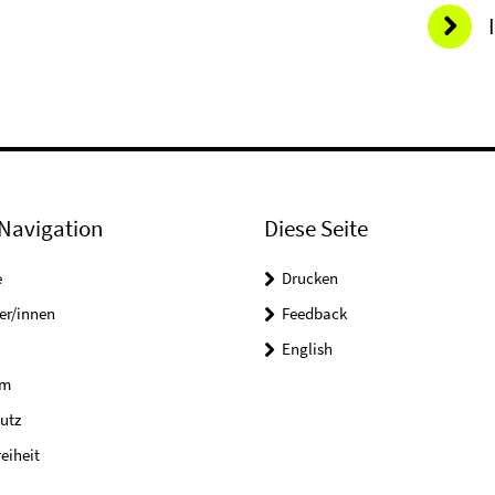
Navigation
Diese Seite
e
Drucken
er/innen
Feedback
English
um
utz
reiheit