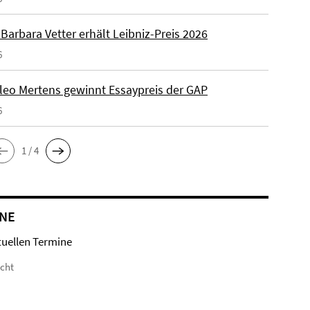
. Barbara Vetter erhält Leibniz-Preis 2026
6
Kleo Mertens gewinnt Essaypreis der GAP
6
1 / 4
NE
tuellen Termine
icht