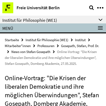
Springe
Service-
Freie Universität Berlin
direkt
Navigation
zu
Institut für Philosophie (WE1)
Inhalt
MENÜ
Startseite
Institut für Philosophie (WE1)
Institut
Mitarbeiter*innen
Professuren
Gosepath, Stefan, Prof. Dr.
News von Stefan Gosepath
Online-Vortrag: "Die Krisen
der liberalen Demokratie und ihre möglichen Überwindungen",
Stefan Gosepath, Domberg Akademie, 27.05.2025.
Online-Vortrag: "Die Krisen der
liberalen Demokratie und ihre
möglichen Überwindungen", Stefan
Gosepath, Domberg Akademie,