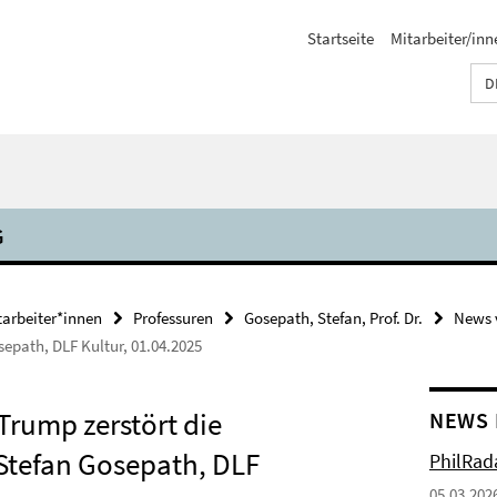
Startseite
Mitarbeiter/inn
D
G
tarbeiter*innen
Professuren
Gosepath, Stefan, Prof. Dr.
News 
epath, DLF Kultur, 01.04.2025
Trump zerstört die
NEWS 
Stefan Gosepath, DLF
PhilRada
05.03.202