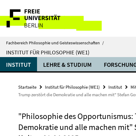
Springe
Service-
direkt
zu
Navigation
Inhalt
Fachbereich Philosophie und Geisteswissenschaften
/
INSTITUT FÜR PHILOSOPHIE (WE1)
INSTITUT
LEHRE & STUDIUM
FORSCHUN
Startseite
Institut für Philosophie (WE1)
Institut
Mi
Trump zerstört die Demokratie und alle machen mit" Stefan Gos
"Philosophie des Opportunismus: 
Demokratie und alle machen mit" 