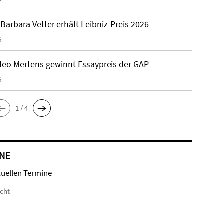
. Barbara Vetter erhält Leibniz-Preis 2026
6
Kleo Mertens gewinnt Essaypreis der GAP
6
1 / 4
NE
tuellen Termine
icht