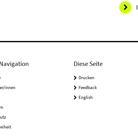
Navigation
Diese Seite
e
Drucken
er/innen
Feedback
English
um
utz
reiheit