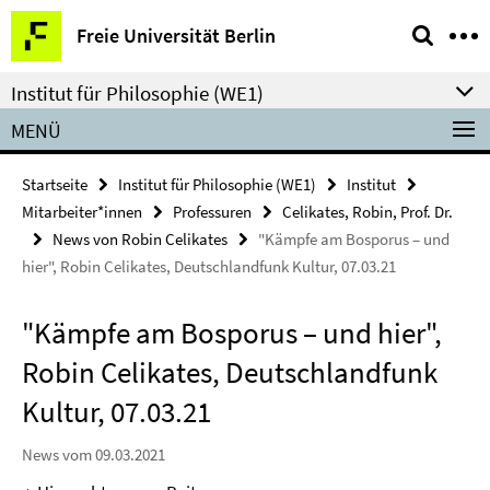
Springe
Service-
Freie Universität Berlin
direkt
Navigation
zu
Institut für Philosophie (WE1)
Inhalt
MENÜ
Startseite
Institut für Philosophie (WE1)
Institut
Mitarbeiter*innen
Professuren
Celikates, Robin, Prof. Dr.
News von Robin Celikates
"Kämpfe am Bosporus – und
hier", Robin Celikates, Deutschlandfunk Kultur, 07.03.21
"Kämpfe am Bosporus – und hier",
Robin Celikates, Deutschlandfunk
Kultur, 07.03.21
News vom 09.03.2021