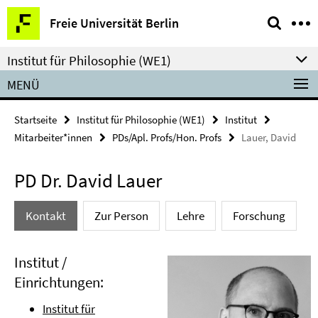
Springe
Service-
Freie Universität Berlin
direkt
Navigation
zu
Institut für Philosophie (WE1)
Inhalt
MENÜ
Startseite
Institut für Philosophie (WE1)
Institut
Mitarbeiter*innen
PDs/Apl. Profs/Hon. Profs
Lauer, David
PD Dr. David Lauer
Kontakt
Zur Person
Lehre
Forschung
Institut /
Einrichtungen:
Institut für