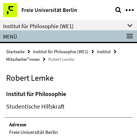
Springe
Service-
Freie Universität Berlin
direkt
Navigation
zu
Institut für Philosophie (WE1)
Inhalt
MENÜ
Startseite
Institut für Philosophie (WE1)
Institut
Mitarbeiter*innen
Robert Lemke
Robert Lemke
Institut für Philosophie
Studentische Hilfskraft
Adresse
Freie Universität Berlin