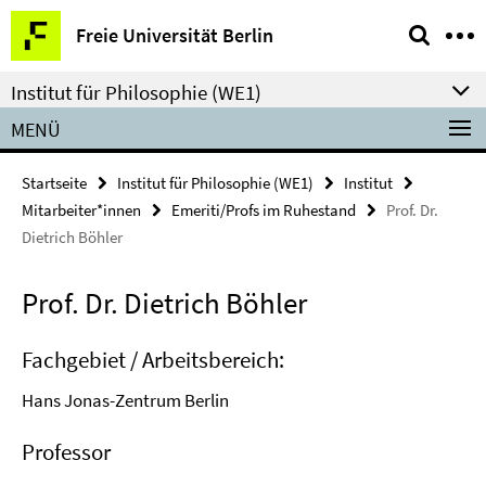
Springe
Service-
Freie Universität Berlin
direkt
Navigation
zu
Institut für Philosophie (WE1)
Inhalt
MENÜ
Startseite
Institut für Philosophie (WE1)
Institut
Mitarbeiter*innen
Emeriti/Profs im Ruhestand
Prof. Dr.
Dietrich Böhler
Prof. Dr. Dietrich Böhler
Fachgebiet / Arbeitsbereich:
Hans Jonas-Zentrum Berlin
Professor