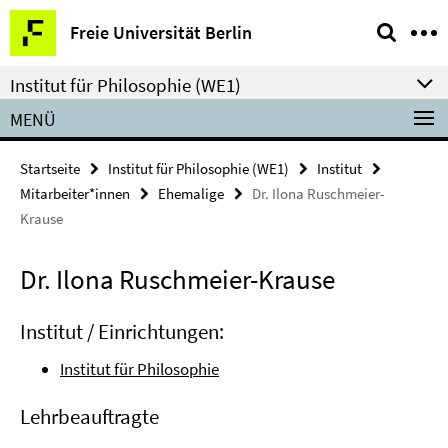
Springe
Service-
Freie Universität Berlin
direkt
Navigation
zu
Institut für Philosophie (WE1)
Inhalt
MENÜ
Startseite
Institut für Philosophie (WE1)
Institut
Mitarbeiter*innen
Ehemalige
Dr. Ilona Ruschmeier-
Krause
Dr. Ilona Ruschmeier-Krause
Institut / Einrichtungen:
Institut für Philosophie
Lehrbeauftragte