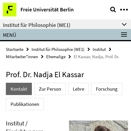
Springe
Service-
Freie Universität Berlin
direkt
Navigation
zu
Institut für Philosophie (WE1)
Inhalt
MENÜ
Startseite
Institut für Philosophie (WE1)
Institut
Mitarbeiter*innen
Ehemalige
El Kassar, Nadja, Prof. Dr.
Prof. Dr. Nadja El Kassar
Kontakt
Zur Person
Lehre
Forschung
Publikationen
Institut /