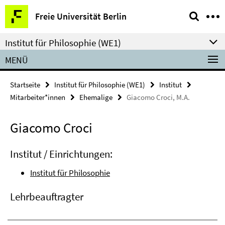
Springe
Service-
Freie Universität Berlin
direkt
Navigation
zu
Institut für Philosophie (WE1)
Inhalt
MENÜ
Startseite
Institut für Philosophie (WE1)
Institut
Mitarbeiter*innen
Ehemalige
Giacomo Croci, M.A.
Giacomo Croci
Institut / Einrichtungen:
Institut für Philosophie
Lehrbeauftragter