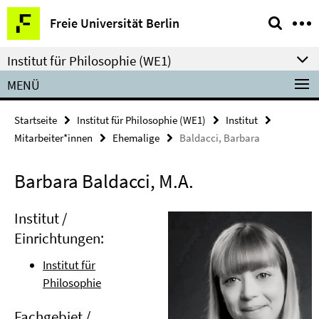
Springe
Service-
Freie Universität Berlin
direkt
Navigation
zu
Institut für Philosophie (WE1)
Inhalt
MENÜ
Startseite
Institut für Philosophie (WE1)
Institut
Mitarbeiter*innen
Ehemalige
Baldacci, Barbara
Barbara Baldacci, M.A.
Institut /
Einrichtungen:
Institut für
Philosophie
Fachgebiet /