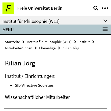
Springe
Service-
Freie Universität Berlin
direkt
Navigation
zu
Institut für Philosophie (WE1)
Inhalt
MENÜ
Startseite
Institut für Philosophie (WE1)
Institut
Mitarbeiter*innen
Ehemalige
Kilian Jörg
Kilian Jörg
Institut / Einrichtungen:
Sfb 'Affective Societies'
Wissenschaftlicher Mitarbeiter