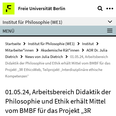
Springe
Service-
Freie Universität Berlin
direkt
Navigation
zu
Institut für Philosophie (WE1)
Inhalt
MENÜ
Startseite
Institut für Philosophie (WE1)
Institut
Mitarbeiter*innen
Akademische Rät*innen
AOR Dr. Julia
Dietrich
News von Julia Dietrich
01.05.24, Arbeitsbereich
Didaktik der Philosophie und Ethik erhält Mittel vom BMBF für das
Projekt „3R EthicsWeb, Teilprojekt „Interdisziplinäre ethische
Kompetenzen“
01.05.24, Arbeitsbereich Didaktik der
Philosophie und Ethik erhält Mittel
vom BMBF für das Projekt „3R