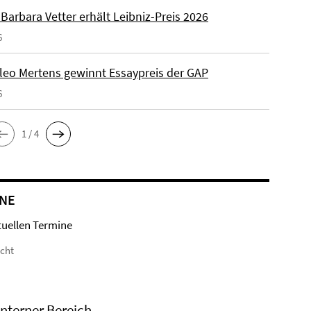
. Barbara Vetter erhält Leibniz-Preis 2026
6
Kleo Mertens gewinnt Essaypreis der GAP
6
1 / 4
NE
tuellen Termine
icht
Interner Bereich