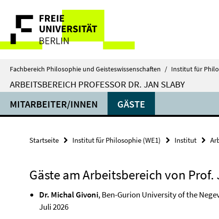
Springe
Service-
direkt
zu
Navigation
Inhalt
Fachbereich Philosophie und Geisteswissenschaften
/
Institut für Phi
ARBEITSBEREICH PROFESSOR DR. JAN SLABY
MITARBEITER/INNEN
GÄSTE
Startseite
Institut für Philosophie (WE1)
Institut
Ar
Gäste am Arbeitsbereich von Prof.
Dr. Michal Givoni
, Ben-Gurion University of the Negev
Juli 2026