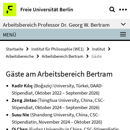
Springe
Service-
Freie Universität Berlin
direkt
Navigation
zu
Arbeitsbereich Professor Dr. Georg W. Bertram
Inhalt
MENÜ
Startseite
Institut für Philosophie (WE1)
Institut
Arbeitsbereiche
Arbeitsbereich Bertram
Gäste
Gäste am Arbeitsbereich Bertram
Kadir Kılıç
(Boğaziçi University, Türkei, DAAD-
Stipendiat, Oktober 2022 – September 2026)
Zeng Jintao
(Tsinghua University, China, CSC-
Stipendiat, Oktober 2024 – September 2026)
Susu
Nie
(Shandong University, China, CSC-
Stipendiatin, November 2024 – Oktober 2026)
Qi Chen
(Fudan University in China, CSC-Stipendiatin,