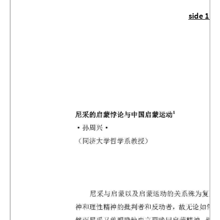
side 1
|
s