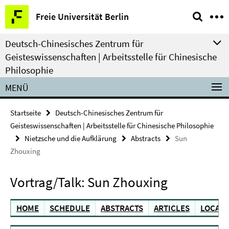
Springe
Service-
Freie Universität Berlin
direkt
Navigation
zu
Deutsch-Chinesisches Zentrum für
Inhalt
Geisteswissenschaften | Arbeitsstelle für Chinesische
Philosophie
MENÜ
Startseite
Deutsch-Chinesisches Zentrum für
Geisteswissenschaften | Arbeitsstelle für Chinesische Philosophie
Nietzsche und die Aufklärung
Abstracts
Sun
Zhouxing
Vortrag/Talk: Sun Zhouxing
HOME
SCHEDULE
ABSTRACTS
ARTICLES
LOCATI