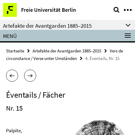
Springe
Service-
Freie Universität Berlin
direkt
Navigation
zu
Artefakte der Avantgarden 1885­–2015
Inhalt
MENÜ
Startseite
Artefakte der Avantgarden 1885­–2015
Vers de
circonstance / Verse unter Umständen
4. Éventails, Nr. 15
Éventails / Fächer
Nr. 15
Palpite,