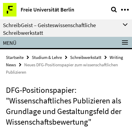
Springe
Service-
Freie Universität Berlin
direkt
Navigation
zu
SchreibGeist – Geisteswissenschaftliche
Inhalt
Schreibwerkstatt
MENÜ
Startseite
Studium & Lehre
Schreibwerkstatt
Writing
News
Neues DFG-Positionspapier zum wissenschaftlichen
Publizieren
DFG-Positionspapier:
"Wissenschaftliches Publizieren als
Grundlage und Gestaltungsfeld der
Wissenschaftsbewertung"