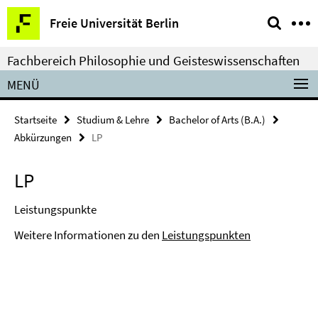
Springe
Service-
Freie Universität Berlin
direkt
Navigation
zu
Fachbereich Philosophie und Geisteswissenschaften
Inhalt
MENÜ
Startseite
Studium & Lehre
Bachelor of Arts (B.A.)
Abkürzungen
LP
LP
Leistungspunkte
Weitere Informationen zu den
Leistungspunkten