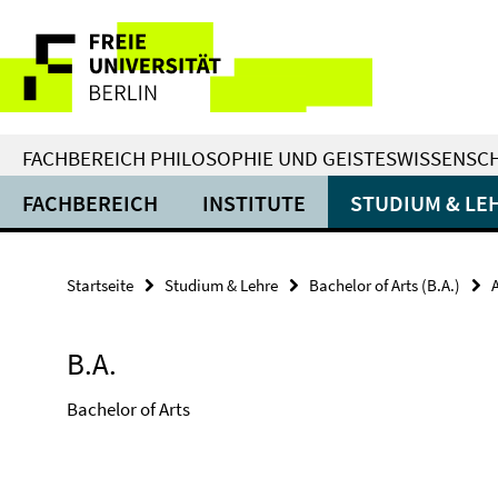
Springe
Service-
direkt
zu
Navigation
Inhalt
FACHBEREICH PHILOSOPHIE UND GEISTESWISSENSC
FACHBEREICH
INSTITUTE
STUDIUM & LE
Startseite
Studium & Lehre
Bachelor of Arts (B.A.)
B.A.
Bachelor of Arts