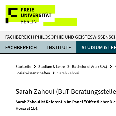
Springe
Service-
direkt
zu
Navigation
Inhalt
FACHBEREICH PHILOSOPHIE UND GEISTESWISSENSC
FACHBEREICH
INSTITUTE
STUDIUM & LE
Startseite
Studium & Lehre
Bachelor of Arts (B.A.)
Sozialwissenschaften
Sarah Zahoui
Sarah Zahoui (BuT-Beratungsstelle 
Sarah Zahoui ist Referentin im Panel "Öffentlicher Die
Hörsaal 1b).