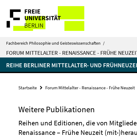
Springe
Service-
direkt
zu
Navigation
Inhalt
Fachbereich Philosophie und Geisteswissenschaften
/
FORUM MITTELALTER - RENAISSANCE - FRÜHE NEUZEI
REIHE BERLINER MITTELALTER- UND FRÜHNEUZ
Startseite
Forum Mittelalter - Renaissance - Frühe Neuzeit
Weitere Publikationen
Reihen und Editionen, die von Mitgliede
Renaissance – Frühe Neuzeit (mit-)her