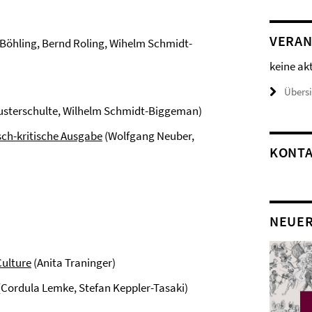
VERAN
 Böhling, Bernd Roling, Wihelm Schmidt-
keine ak
Übers
Eusterschulte, Wilhelm Schmidt-Biggeman)
sch-kritische Ausgabe
(Wolfgang Neuber,
KONT
NEUE
Culture
(Anita Traninger)
(Cordula Lemke, Stefan Keppler-Tasaki)