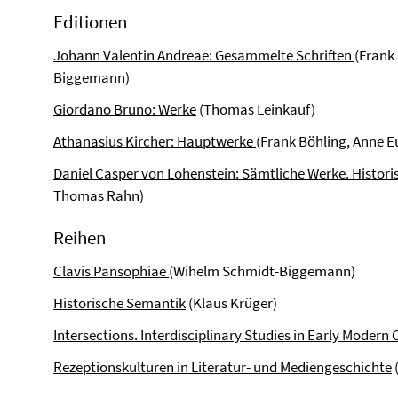
Editionen
Johann Valentin Andreae: Gesammelte Schriften
(Frank
Biggemann)
Giordano Bruno: Werke
(Thomas Leinkauf)
Athanasius Kircher: Hauptwerke
(Frank Böhling, Anne 
Daniel Casper von Lohenstein: Sämtliche Werke. Histori
Thomas Rahn)
Reihen
Clavis Pansophiae
(Wihelm Schmidt-Biggemann)
Historische Semantik
(Klaus Krüger)
Intersections. Interdisciplinary Studies in Early Modern 
Rezeptionskulturen in Literatur- und Mediengeschichte