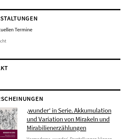
STALTUNGEN
tuellen Termine
icht
AKT
RSCHEINUNGEN
‚wunder‘ in Serie. Akkumulation
und Variation von Mirakeln und
Mirabilienerzählungen
Vormoderne ‚wunder‘-Darstellungen können