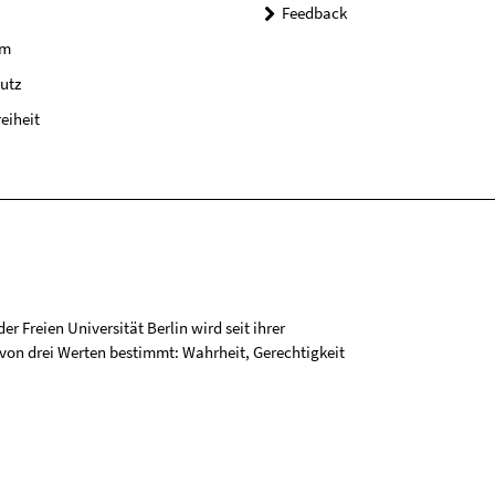
Feedback
um
utz
reiheit
r Freien Universität Berlin wird seit ihrer
on drei Werten bestimmt: Wahrheit, Gerechtigkeit