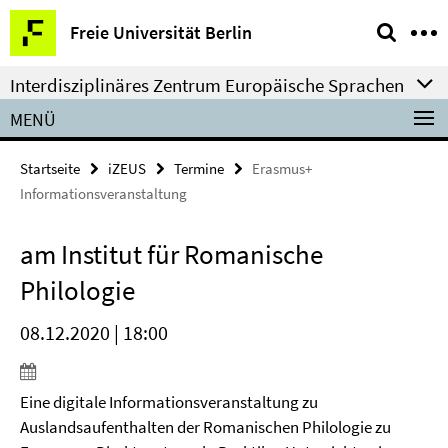
Springe
Service-
Freie Universität Berlin
direkt
Navigation
zu
Interdisziplinäres Zentrum Europäische Sprachen
Inhalt
MENÜ
Startseite
iZEUS
Termine
Erasmus+
Informationsveranstaltung
am Institut für Romanische
Philologie
08.12.2020 | 18:00
Eine digitale Informationsveranstaltung zu
Auslandsaufenthalten der Romanischen Philologie zu