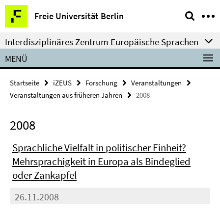
Springe
Service-
Freie Universität Berlin
direkt
Navigation
zu
Interdisziplinäres Zentrum Europäische Sprachen
Inhalt
MENÜ
Startseite
iZEUS
Forschung
Veranstaltungen
Veranstaltungen aus früheren Jahren
2008
2008
Sprachliche Vielfalt in politischer Einheit?
Mehrsprachigkeit in Europa als Bindeglied
oder Zankapfel
26.11.2008