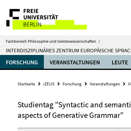
Springe
Service-
direkt
zu
Navigation
Inhalt
Fachbereich Philosophie und Geisteswissenschaften
/
INTERDISZIPLINÄRES ZENTRUM EUROPÄISCHE SPRA
FORSCHUNG
VERANSTALTUNGEN
LEUTE
Startseite
iZEUS
Forschung
Veranstaltungen
V
Studientag "Syntactic and semant
aspects of Generative Grammar"