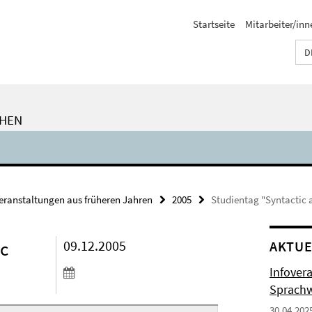
Startseite
Mitarbeiter/inn
D
CHEN
eranstaltungen aus früheren Jahren
2005
Studientag "Syntactic 
ic
09.12.2005
AKTUE
Infover
Sprachw
30.04.202