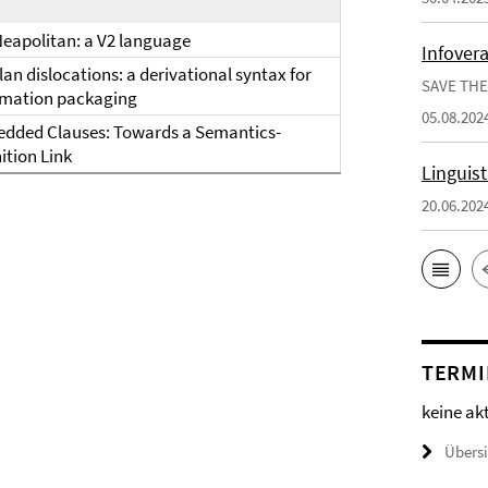
Neapolitan: a V2 language
Infover
an dislocations: a derivational syntax for
SAVE THE
rmation packaging
05.08.202
dded Clauses: Towards a Semantics-
ition Link
Linguis
20.06.202
TERMI
keine ak
Übers