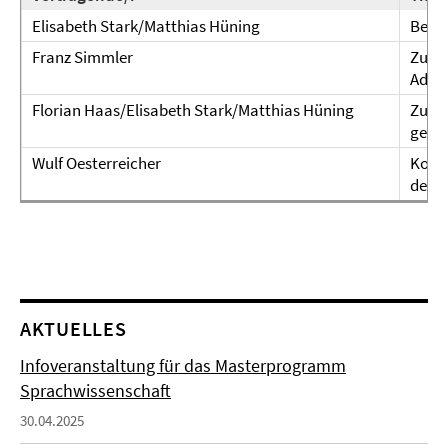
Elisabeth Stark/Matthias Hüning
Begrü
Franz Simmler
Zur G
Adjek
Florian Haas/Elisabeth Stark/Matthias Hüning
Zur E
germ
Wulf Oesterreicher
Kogni
des 
AKTUELLES
Infoveranstaltung für das Masterprogramm
Sprachwissenschaft
30.04.2025