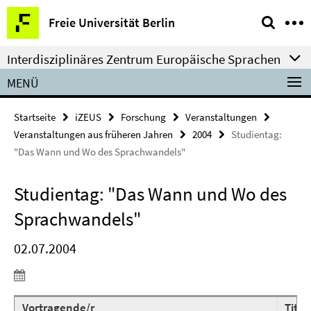
Springe
Service-
Freie Universität Berlin
direkt
Navigation
zu
Interdisziplinäres Zentrum Europäische Sprachen
Inhalt
MENÜ
Startseite
iZEUS
Forschung
Veranstaltungen
Veranstaltungen aus früheren Jahren
2004
Studientag:
"Das Wann und Wo des Sprachwandels"
Studientag: "Das Wann und Wo des
Sprachwandels"
02.07.2004
Vortragende/r
Titel