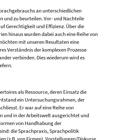
 Sprachgebrauchs an unterschiedlichen
n und zu beurteilen. Vor- und Nachteile
f Gerechtigkeit und Effizienz. Über die
rien hinaus wurden dabei auch eine Reihe von
 möchten mit unseren Resultaten eine
res Verständnis der komplexen Prozesse
ander verbinden. Dies wiederum wird es
efern.
toires als Ressource, deren Einsatz die
ntstand ein Untersuchungsrahmen, der
chliesst. Er war auf eine Reihe von
 und in der Arbeitswelt ausgerichtet und
r Formen von Handhabung der
sind: die Sprachpraxis, Sprachpolitik
ien (z.B. von Firmen), Vorstellungen/Diskurse