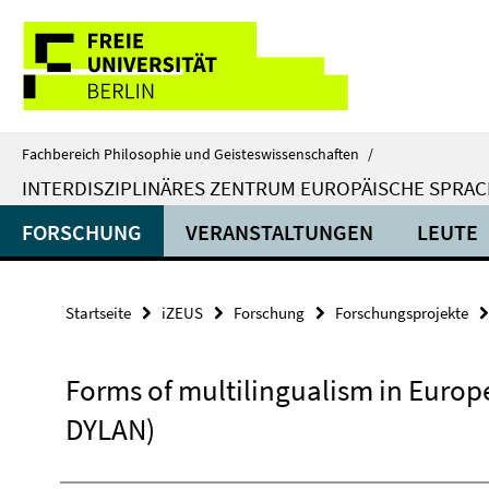
Springe
Service-
direkt
zu
Navigation
Inhalt
Fachbereich Philosophie und Geisteswissenschaften
/
INTERDISZIPLINÄRES ZENTRUM EUROPÄISCHE SPRA
FORSCHUNG
VERANSTALTUNGEN
LEUTE
Startseite
iZEUS
Forschung
Forschungsprojekte
Forms of multilingualism in Europe
DYLAN)