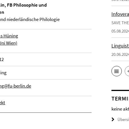
lin, FB Philosophie und
en
Infover
 und niederländische Philologie
SAVE THE
05.08.202
ias Hüning
(Uni Wien)
Linguis
20.06.202
12
ning
ng@fu-berlin.de
TERMI
ekt
keine ak
Übers