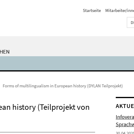
Startseite
Mitarbeiter/inn
D
CHEN
Forms of multilingualism in European history (DYLAN Teilprojekt)
an history (Teilprojekt von
AKTUE
Infover
Sprachw
30.04.202