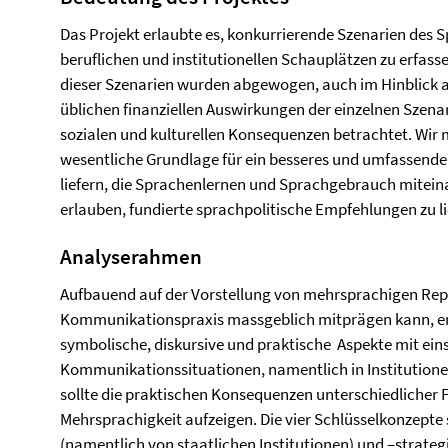
Das Projekt erlaubte es, konkurrierende Szenarien des
beruflichen und institutionellen Schauplätzen zu erfasse
dieser Szenarien wurden abgewogen, auch im Hinblick au
üblichen finanziellen Auswirkungen der einzelnen Szena
sozialen und kulturellen Konsequenzen betrachtet. Wir
wesentliche Grundlage für ein besseres und umfassende
liefern, die Sprachenlernen und Sprachgebrauch mitein
erlauben, fundierte sprachpolitische Empfehlungen zu li
Analyserahmen
Aufbauend auf der Vorstellung von mehrsprachigen Reper
Kommunikationspraxis massgeblich mitprägen kann, e
symbolische, diskursive und praktische Aspekte mit eins
Kommunikationssituationen, namentlich in Institutionen
sollte die praktischen Konsequenzen unterschiedliche
Mehrsprachigkeit aufzeigen. Die vier Schlüsselkonzepte 
(namentlich von staatlichen Institutionen) und –strateg