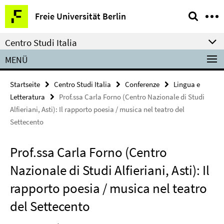
Springe
Service-
Freie Universität Berlin
direkt
Navigation
zu
Centro Studi Italia
Inhalt
MENÜ
Startseite
Centro Studi Italia
Conferenze
Lingua e
Letteratura
Prof.ssa Carla Forno (Centro Nazionale di Studi
Alfieriani, Asti): Il rapporto poesia / musica nel teatro del
Settecento
Prof.ssa Carla Forno (Centro
Nazionale di Studi Alfieriani, Asti): Il
rapporto poesia / musica nel teatro
del Settecento