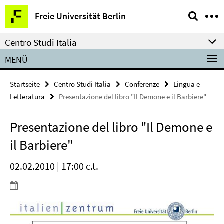
Springe
Service-
Freie Universität Berlin
direkt
Navigation
zu
Centro Studi Italia
Inhalt
MENÜ
Startseite
Centro Studi Italia
Conferenze
Lingua e
Letteratura
Presentazione del libro "Il Demone e il Barbiere"
Presentazione del libro "Il Demone e
il Barbiere"
02.02.2010 | 17:00 c.t.