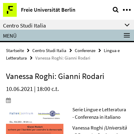
Springe
Service-
Freie Universität Berlin
direkt
Navigation
zu
Centro Studi Italia
Inhalt
MENÜ
Startseite
Centro Studi Italia
Conferenze
Lingua e
Letteratura
Vanessa Roghi: Gianni Rodari
Vanessa Roghi: Gianni Rodari
10.06.2021 | 18:00 c.t.
Serie Lingue e Letteratura
- Conferenza in italiano
Vanessa Roghi
(Università