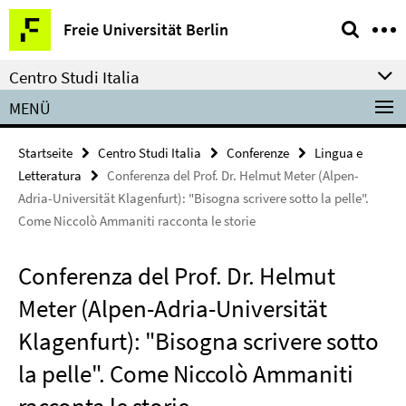
Springe
Service-
Freie Universität Berlin
direkt
Navigation
zu
Centro Studi Italia
Inhalt
MENÜ
Startseite
Centro Studi Italia
Conferenze
Lingua e
Letteratura
Conferenza del Prof. Dr. Helmut Meter (Alpen-
Adria-Universität Klagenfurt): "Bisogna scrivere sotto la pelle".
Come Niccolò Ammaniti racconta le storie
Conferenza del Prof. Dr. Helmut
Meter (Alpen-Adria-Universität
Klagenfurt): "Bisogna scrivere sotto
la pelle". Come Niccolò Ammaniti