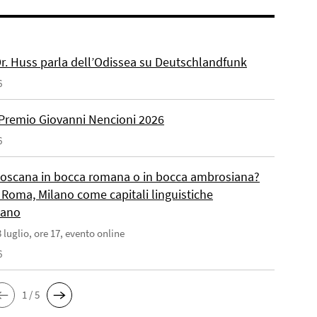
 Dr. Huss parla dell’Odissea su Deutschlandfunk
6
Premio Giovanni Nencioni 2026
6
toscana in bocca romana o in bocca ambrosiana?
 Roma, Milano come capitali linguistiche
liano
 luglio, ore 17, evento online
6
1 / 5