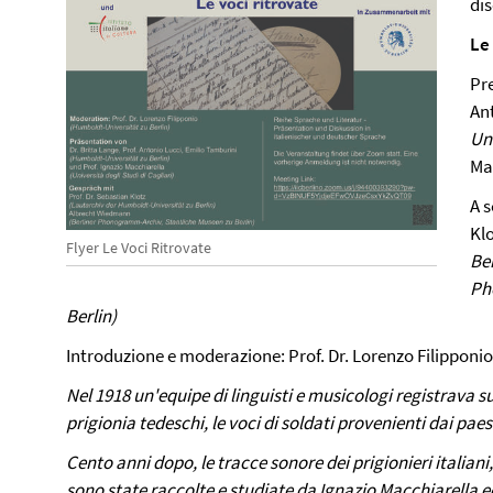
dis
Le 
Pre
An
Uni
Ma
A s
Kl
Flyer Le Voci Ritrovate
Ber
Ph
Berlin)
Introduzione e moderazione: Prof. Dr. Lorenzo Filipponio
Nel 1918 un'equipe di linguisti e musicologi registrava
prigionia tedeschi, le voci di soldati provenienti dai pae
Cento anni dopo, le tracce sonore dei prigionieri italiani
sono state raccolte e studiate da Ignazio Macchiarella 