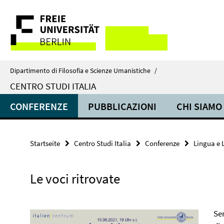
Springe
Service-
direkt
zu
Navigation
Inhalt
Dipartimento di Filosofia e Scienze Umanistiche
/
CENTRO STUDI ITALIA
CONFERENZE
PUBBLICAZIONI
CHI SIAMO
Startseite
Centro Studi Italia
Conferenze
Lingua e 
Le voci ritrovate
Se