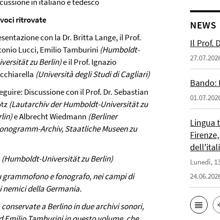
cussione in italiano e tedesco
voci ritrovate
NEWS
sentazione con la Dr. Britta Lange, il Prof.
Il Prof.
tonio Lucci, Emilio Tamburini
(Humboldt-
27.07.202
versität zu Berlin)
e il Prof. Ignazio
cchiarella
(Università degli Studi di Cagliari)
Bando: 
eguire: Discussione con il Prof. Dr. Sebastian
01.07.202
otz
(Lautarchiv der Humboldt-Universität zu
lin)
e Albrecht Wiedmann
(Berliner
Lingua 
onogramm-Archiv, Staatliche Museen zu
Firenze,
dell'ita
(Humboldt-Universität zu Berlin)
Lunedì, 13
 su grammofono e fonografo, nei campi di
24.06.202
si nemici della Germania.
, conservate a Berlino in due archivi sonori,
ed Emilio Tamburini in questo volume, che