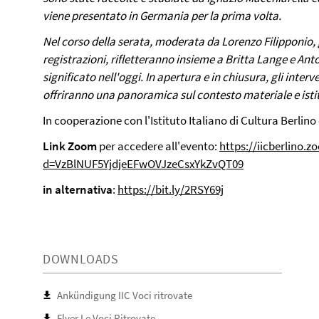
viene presentato in Germania per la prima volta.
Nel corso della serata, moderata da Lorenzo Filipponio, 
registrazioni, rifletteranno insieme a Britta Lange e Anto
significato nell'oggi. In apertura e in chiusura, gli inte
offriranno una panoramica sul contesto materiale e ist
In cooperazione con l'Istituto Italiano di Cultura Berlin
Link Zoom
per accedere all'evento:
https://iicberlino.
d=VzBlNUF5YjdjeEFwOVJzeCsxYkZvQT09
in alternativa
:
https://bit.ly/2RSY69j
DOWNLOADS
Ankündigung IIC Voci ritrovate
Flyer Le Voci Ritrovate