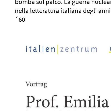
bomba sul palco. La guerra nuclea
nella letteratura italiana degli ann
´60