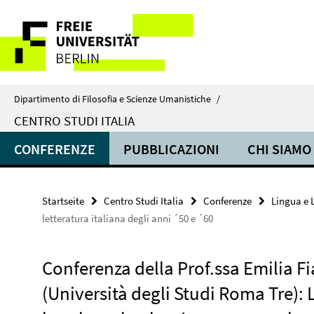
Springe
Service-
direkt
zu
Navigation
Inhalt
Dipartimento di Filosofia e Scienze Umanistiche
/
CENTRO STUDI ITALIA
CONFERENZE
PUBBLICAZIONI
CHI SIAMO
Startseite
Centro Studi Italia
Conferenze
Lingua e 
letteratura italiana degli anni ´50 e ´60
Conferenza della Prof.ssa Emilia F
(Università degli Studi Roma Tre): 