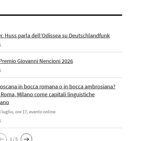
 Dr. Huss parla dell’Odissea su Deutschlandfunk
6
Premio Giovanni Nencioni 2026
6
toscana in bocca romana o in bocca ambrosiana?
 Roma, Milano come capitali linguistiche
liano
 luglio, ore 17, evento online
6
1 / 5