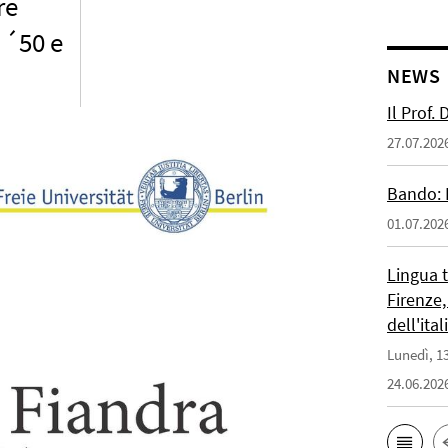
re
i ´50 e
NEWS
Il Prof.
27.07.202
Bando: 
01.07.202
Lingua 
Firenze,
dell'ita
Lunedì, 13
24.06.202