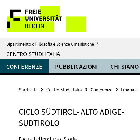
Springe
Service-
direkt
zu
Navigation
Inhalt
Dipartimento di Filosofia e Scienze Umanistiche
/
CENTRO STUDI ITALIA
CONFERENZE
PUBBLICAZIONI
CHI SIAMO
Startseite
Centro Studi Italia
Conferenze
Lingua e 
CICLO SÜDTIROL- ALTO ADIGE-
SUDTIROLO
Focus: Letteratura e Storia