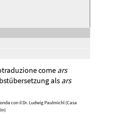
,
selected
totraduzione come
ars
bstübersetzung als
ars
otonda con il Dr. Ludwig Paulmichl (Casa
in)