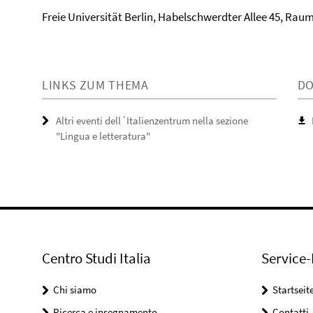
Freie Universität Berlin, Habelschwerdter Allee 45, Raum
LINKS ZUM THEMA
D
Altri eventi dell´Italienzentrum nella sezione
"Lingua e letteratura"
Centro Studi Italia
Service-
Chi siamo
Startseit
Ricerca e insegnamento
Contatti