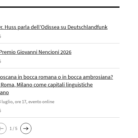
 Dr. Huss parla dell’Odissea su Deutschlandfunk
6
Premio Giovanni Nencioni 2026
6
toscana in bocca romana o in bocca ambrosiana?
 Roma, Milano come capitali linguistiche
liano
 luglio, ore 17, evento online
6
1 / 5