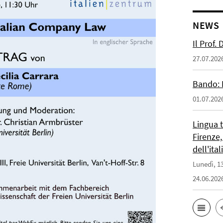
NEWS
Il Prof.
27.07.202
Bando: 
01.07.202
Lingua 
Firenze,
dell'ita
Lunedì, 13
24.06.202