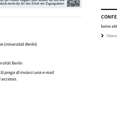
CONFE
keine ak
Übers
ie Universität Berlin
)
ersität Berlin
Si prega di inviarci una e-mail
i accesso.