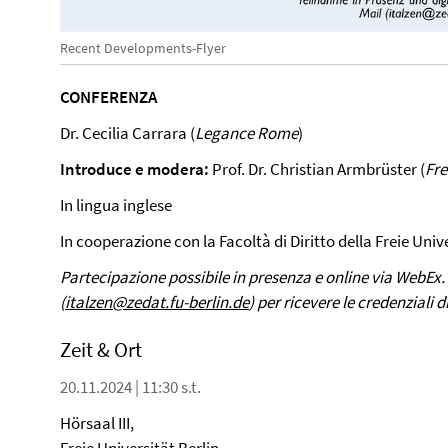
Recent Developments-Flyer
CONFERENZA
Dr. Cecilia Carrara (
Legance Rome
)
Introduce e modera:
Prof. Dr. Christian Armbrüster (
Fre
In lingua inglese
In cooperazione con la Facoltà di Diritto della Freie Univ
Partecipazione possibile in presenza e online via WebEx. 
(
italzen@zedat.fu-berlin.de
) per ricevere le credenziali d
Zeit & Ort
20.11.2024 | 11:30 s.t.
Hörsaal III,
Freie Universität Berlin,