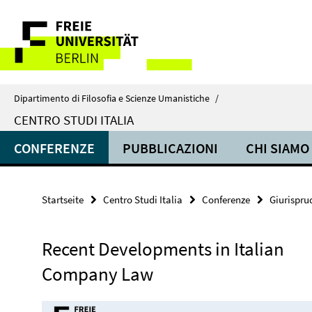
Springe
Service-
direkt
zu
Navigation
Inhalt
Dipartimento di Filosofia e Scienze Umanistiche
/
CENTRO STUDI ITALIA
CONFERENZE
PUBBLICAZIONI
CHI SIAMO
Startseite
Centro Studi Italia
Conferenze
Giurispr
Recent Developments in Italian
Company Law