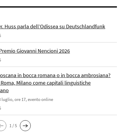
 Dr. Huss parla dell’Odissea su Deutschlandfunk
6
Premio Giovanni Nencioni 2026
6
toscana in bocca romana o in bocca ambrosiana?
 Roma, Milano come capitali linguistiche
liano
 luglio, ore 17, evento online
6
1 / 5