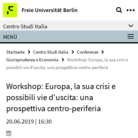
Springe
Service-
Freie Universität Berlin
direkt
Navigation
zu
Centro Studi Italia
Inhalt
MENÜ
Startseite
Centro Studi Italia
Conferenze
Giurisprudenza e Economia
Workshop: Europa, la sua crisi e
possibili vie d'uscita: una prospettiva centro-periferia
Workshop: Europa, la sua crisi e
possibili vie d'uscita: una
prospettiva centro-periferia
20.06.2019 | 16:30