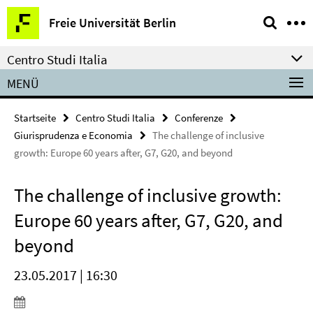
Springe
Service-
Freie Universität Berlin
direkt
Navigation
zu
Centro Studi Italia
Inhalt
MENÜ
Startseite
Centro Studi Italia
Conferenze
Giurisprudenza e Economia
The challenge of inclusive
growth: Europe 60 years after, G7, G20, and beyond
The challenge of inclusive growth:
Europe 60 years after, G7, G20, and
beyond
23.05.2017 | 16:30